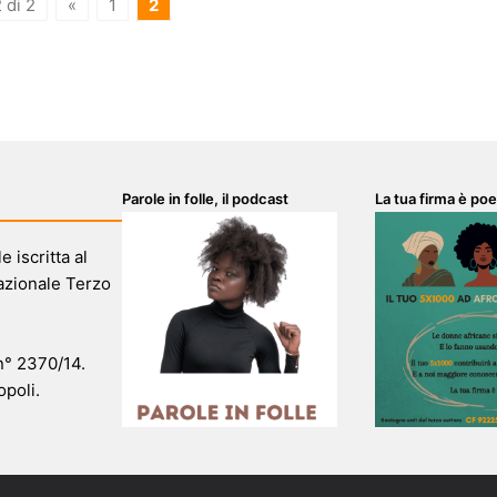
 di 2
«
1
2
Parole in folle, il podcast
La tua firma è poe
 iscritta al
azionale Terzo
 n° 2370/14.
opoli.