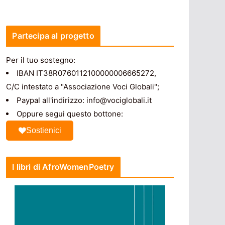
Partecipa al progetto
Per il tuo sostegno:
IBAN IT38R0760112100000006665272,
C/C intestato a "Associazione Voci Globali";
Paypal all'indirizzo: info@vociglobali.it
Oppure segui questo bottone:
Sostienici
I libri di AfroWomenPoetry