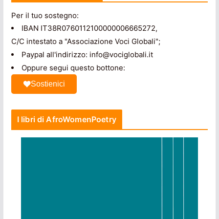
Per il tuo sostegno:
IBAN IT38R0760112100000006665272,
C/C intestato a "Associazione Voci Globali";
Paypal all'indirizzo: info@vociglobali.it
Oppure segui questo bottone:
Sostienici
I libri di AfroWomenPoetry