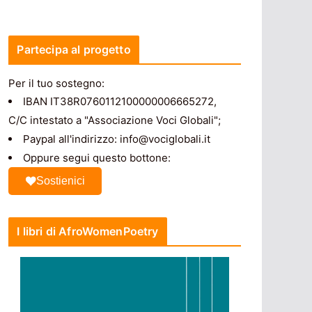
Partecipa al progetto
Per il tuo sostegno:
IBAN IT38R0760112100000006665272,
C/C intestato a "Associazione Voci Globali";
Paypal all'indirizzo: info@vociglobali.it
Oppure segui questo bottone:
Sostienici
I libri di AfroWomenPoetry