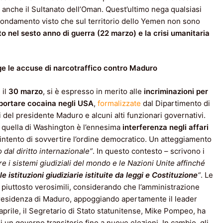
a anche il Sultanato dell’Oman. Quest’ultimo nega qualsiasi
fondamento visto che sul territorio dello Yemen non sono
to nel sesto anno di guerra (22 marzo) e la crisi umanitaria
nge le accuse di narcotraffico contro Maduro
 il
30 marzo
, si è espresso in merito alle
incriminazioni per
sportare cocaina negli USA
,
formalizzate
dal Dipartimento di
 del presidente Maduro e alcuni alti funzionari governativi.
he quella di Washington è l’ennesima
interferenza negli affari
o intento di sovvertire l’ordine democratico. Un atteggiamento
 dal diritto internazionale”
. In questo contesto – scrivono i
re i sistemi giudiziali del mondo e le Nazioni Unite affinché
 istituzioni giudiziarie istituite da leggi e Costituzione
“
. Le
iuttosto verosimili, considerando che l’amministrazione
 presidenza di Maduro, appoggiando apertamente il leader
aprile, il Segretario di Stato statunitense, Mike Pompeo, ha
 un governo transitorio fino a nuove elezioni. In cambio, gli