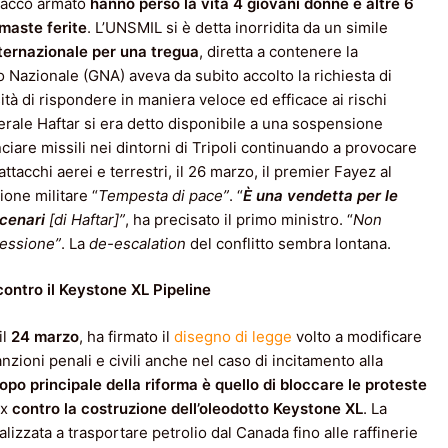
ttacco armato
hanno perso la vita 4 giovani donne e altre 6
maste ferite
. L’UNSMIL si è detta inorridita da un simile
nternazionale per una tregua
, diretta a contenere la
 Nazionale (GNA) aveva da subito accolto la richiesta di
sità di rispondere in maniera veloce ed efficace ai rischi
nerale Haftar si era detto disponibile a una sospensione
anciare missili nei dintorni di Tripoli continuando a provocare
 attacchi aerei e terrestri, il 26 marzo, il premier Fayez al
ione militare “
Tempesta di pace”
. “
È una vendetta per le
ercenari
[di Haftar
]”
, ha precisato il primo ministro. “
Non
ressione”
. La
de-escalation
del conflitto sembra lontana.
ontro il
Keystone XL Pipeline
il
24 marzo
, ha firmato il
disegno di legge
volto a modificare
zioni penali e civili anche nel caso di incitamento alla
opo principale della riforma è quello di bloccare le proteste
ux
contro la costruzione dell’oleodotto Keystone XL
. La
alizzata a trasportare petrolio dal Canada fino alle raffinerie