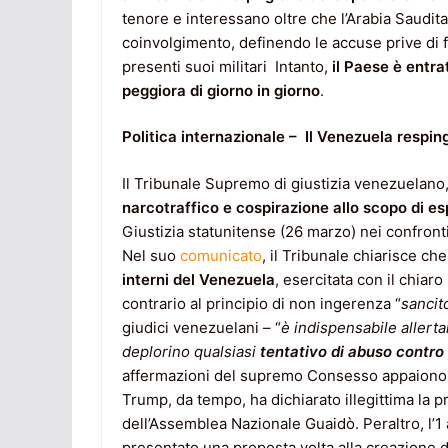
tenore e interessano oltre che l’Arabia Saudit
coinvolgimento, definendo le accuse prive di 
presenti suoi militari Intanto,
il Paese è entra
peggiora di giorno in giorno
.
Politica internazionale – Il Venezuela respi
Il Tribunale Supremo di giustizia venezuelano,
narcotraffico e cospirazione allo scopo di e
Giustizia statunitense (26 marzo) nei confronti
Nel suo
comunicato
, il Tribunale chiarisce c
interni del Venezuela
, esercitata con il chiar
contrario al principio di non ingerenza “
sancito
giudici venezuelani – “
è indispensabile allerta
deplorino qualsiasi
tentativo di abuso contro le
affermazioni del supremo Consesso appaiono p
Trump, da tempo, ha dichiarato illegittima la
dell’Assemblea Nazionale Guaidò. Peraltro, l’1 
presentato una proposta volta alla creazione di