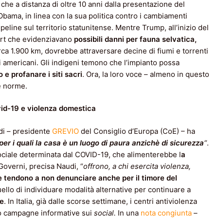
 che a distanza di oltre 10 anni dalla presentazione del
 Obama, in linea con la sua politica contro i cambiamenti
peline sul territorio statunitense. Mentre Trump, all’inizio del
port che evidenziavano
possibili danni per fauna selvatica,
circa 1.900 km, dovrebbe attraversare decine di fiumi e torrenti
vi americani. Gli indigeni temono che l’impianto possa
e profanare i siti sacri
. Ora, la loro voce – almeno in questo
e norme.
ovid-19 e violenza domestica
di – presidente
GREVIO
del Consiglio d’Europa (CoE) – ha
per i quali la casa è un luogo di paura anzichè di sicurezza
“
.
 sociale determinata dal COVID-19, che alimenterebbe l
a
 Governi, precisa Naudi, “
offrono, a chi esercita violenza,
 tendono a non denunciare anche per il timore del
quello di individuare modalità alternative per continuare a
ne
. In Italia, già dalle scorse settimane, i centri antiviolenza
rso campagne informative sui
social.
In una
nota congiunta
–