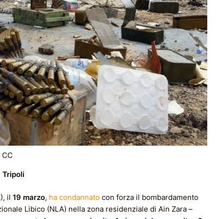
a CC
 Tripoli
, il
19 marzo
,
ha condannato
con forza il bombardamento
ionale Libico (NLA) nella zona residenziale di Ain Zara –