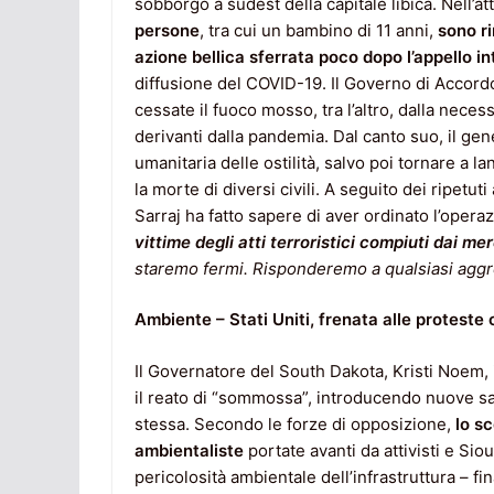
sobborgo a sudest della capitale libica. Nell’a
persone
, tra cui un bambino di 11 anni,
sono ri
azione bellica sferrata poco dopo l’appello i
diffusione del COVID-19. Il Governo di Accordo
cessate il fuoco mosso, tra l’altro, dalla neces
derivanti dalla pandemia. Dal canto suo, il ge
umanitaria delle ostilità, salvo poi tornare a l
la morte di diversi civili. A seguito dei ripetuti
Sarraj ha fatto sapere di aver ordinato l’operaz
vittime degli atti terroristici compiuti dai m
staremo fermi. Risponderemo a qualsiasi agg
Ambiente – Stati Uniti, frenata alle proteste c
Il Governatore del South Dakota, Kristi Noem, 
il reato di “sommossa”, introducendo nuove san
stessa. Secondo le forze di opposizione,
lo sc
ambientaliste
portate avanti da attivisti e Sio
pericolosità ambientale dell’infrastruttura – fin