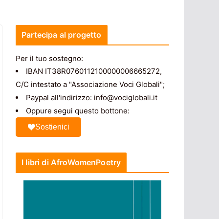
Partecipa al progetto
Per il tuo sostegno:
IBAN IT38R0760112100000006665272,
C/C intestato a "Associazione Voci Globali";
Paypal all'indirizzo: info@vociglobali.it
Oppure segui questo bottone:
Sostienici
I libri di AfroWomenPoetry