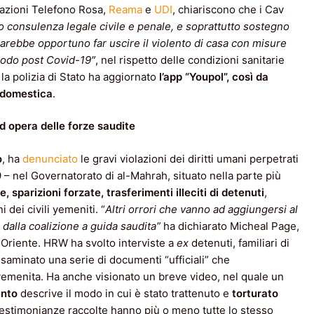
iazioni Telefono Rosa,
Reama
e
UDI
, chiariscono che i Cav
 consulenza legale civile e penale, e soprattutto sostegno
arebbe opportuno far uscire il violento di casa con misure
riodo post Covid-19″
, nel rispetto delle condizioni sanitarie
 la polizia di Stato ha aggiornato
l’app “Youpol”, così da
a domestica
.
ad opera delle forze saudite
o
, ha
denunciato
le gravi violazioni dei diritti umani perpetrati
9 – nel Governatorato di al-Mahrah, situato nella parte più
re, sparizioni forzate, trasferimenti illeciti di detenuti
,
dei civili yemeniti. “
Altri orrori che vanno ad aggiungersi al
 dalla coalizione a guida saudita”
ha dichiarato Micheal Page,
o Oriente. HRW ha svolto interviste a
ex
detenuti, familiari di
esaminato una serie di documenti “ufficiali” che
 yemenita. Ha anche visionato un breve video, nel quale un
ento
descrive il modo in cui è stato trattenuto e
torturato
testimonianze raccolte hanno più o meno tutte lo stesso