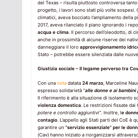
del Texas – risulta piuttosto controversa tanto
progetto, i lavori sono stati più volte sospesi.
climatici, aveva bocciato l’ampliamento della pi
2017, aveva rilanciato il piano ignorando i re
acqua e clima
. Il percorso dell’oleodotto, di 
anche in prossimità di alcune riserve dei nati
danneggiare il loro
approvvigionamento idrico 
Stato – potrebbe essere silenziata dalle nuov
Giustizia sociale – Il legame perverso tra C
Con una
nota
datata
24 marzo
, Marceline Nau
espresso solidarietà “
alle donne e ai bambini 
Il riferimento è alla situazione di isolamento
violenza domestica
. Le restrizioni fissate dai
potere e controllo aggiuntivi”
. Inoltre, l
e donne
contagio
. L’appello agli Stati parti del CoE è 
garantire un
“servizio essenziale” per le don
(Cav) hanno iniziato a riorganizzarsi attrave