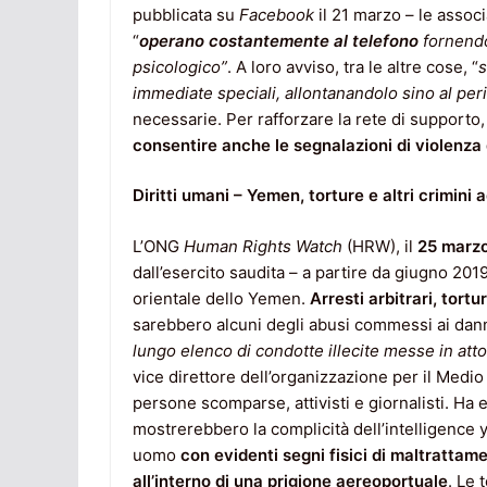
pubblicata su
Facebook
il 21 marzo – le assoc
“
operano costantemente al telefono
fornendo
psicologico”
. A loro avviso, tra le altre cose, “
s
immediate speciali, allontanandolo sino al pe
necessarie. Per rafforzare la rete di supporto,
consentire anche le segnalazioni di violenz
Diritti umani – Yemen, torture e altri crimini 
L’ONG
Human Rights Watch
(HRW), il
25 marz
dall’esercito saudita – a partire da giugno 201
orientale dello Yemen.
Arresti arbitrari, tortu
sarebbero alcuni degli abusi commessi ai danni 
lungo elenco di condotte illecite messe in atto
vice direttore dell’organizzazione per il Medi
persone scomparse, attivisti e giornalisti. Ha 
mostrerebbero la complicità dell’intelligence
uomo
con evidenti segni fisici di maltrattam
all’interno di una prigione aereoportuale
. Le 