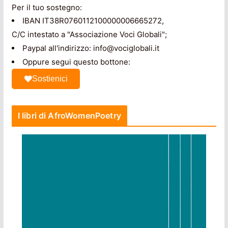
Per il tuo sostegno:
IBAN IT38R0760112100000006665272,
C/C intestato a "Associazione Voci Globali";
Paypal all'indirizzo: info@vociglobali.it
Oppure segui questo bottone:
Sostienici
I libri di AfroWomenPoetry