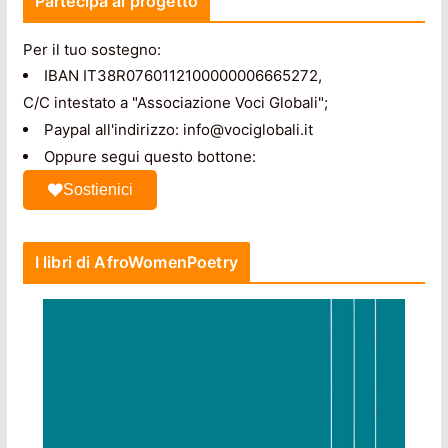
Partecipa al progetto
Per il tuo sostegno:
IBAN IT38R0760112100000006665272,
C/C intestato a "Associazione Voci Globali";
Paypal all'indirizzo: info@vociglobali.it
Oppure segui questo bottone:
Sostienici
I libri di AfroWomenPoetry