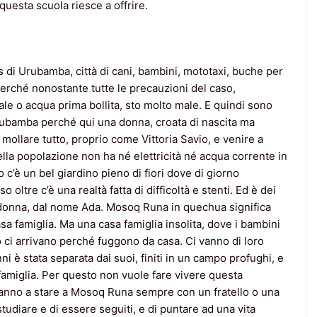
questa scuola riesce a offrire.
s di Urubamba, città di cani, bambini, mototaxi, buche per
erché nonostante tutte le precauzioni del caso,
e o acqua prima bollita, sto molto male. E quindi sono
Urubamba perché qui una donna, croata di nascita ma
mollare tutto, proprio come Vittoria Savio, e venire a
ella popolazione non ha né elettricità né acqua corrente in
o c’è un bel giardino pieno di fiori dove di giorno
 oltre c’è una realtà fatta di difficoltà e stenti. Ed è dei
donna, dal nome Ada. Mosoq Runa in quechua significa
sa famiglia. Ma una casa famiglia insolita, dove i bambini
ci arrivano perché fuggono da casa. Ci vanno di loro
ni è stata separata dai suoi, finiti in un campo profughi, e
 famiglia. Per questo non vuole fare vivere questa
vanno a stare a Mosoq Runa sempre con un fratello o una
i studiare e di essere seguiti, e di puntare ad una vita