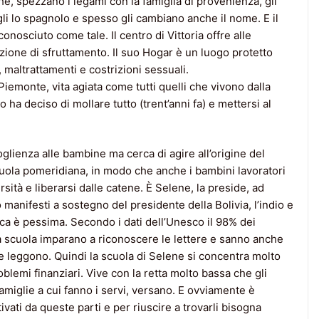
he, spezzano i legami con la famiglia di provenienza, gli
i lo spagnolo e spesso gli cambiano anche il nome. E il
nosciuto come tale. Il centro di Vittoria offre alle
uazione di sfruttamento. Il suo Hogar è un luogo protetto
 maltrattamenti e costrizioni sessuali.
 Piemonte, vita agiata come tutti quelli che vivono dalla
ha deciso di mollare tutto (trent’anni fa) e mettersi al
coglienza alle bambine ma cerca di agire all’origine del
uola pomeridiana, in modo che anche i bambini lavoratori
ità e liberarsi dalle catene. È Selene, la preside, ad
manifesti a sostegno del presidente della Bolivia, l’indio e
ca è pessima. Secondo i dati dell’Unesco il 98% dei
a scuola imparano a riconoscere le lettere e sanno anche
leggono. Quindi la scuola di Selene si concentra molto
blemi finanziari. Vive con la retta molto bassa che gli
famiglie a cui fanno i servi, versano. E ovviamente è
ivati da queste parti e per riuscire a trovarli bisogna