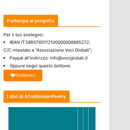
Partecipa al progetto
Per il tuo sostegno:
IBAN IT38R0760112100000006665272,
C/C intestato a "Associazione Voci Globali";
Paypal all'indirizzo: info@vociglobali.it
Oppure segui questo bottone:
Sostienici
I libri di AfroWomenPoetry