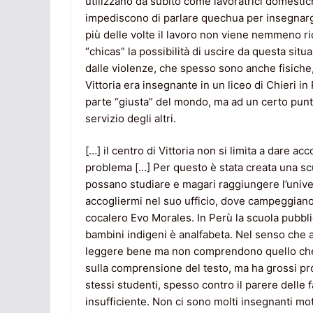
utilizzano da subito come lavoratrici domestic
impediscono di parlare quechua per insegnargl
più delle volte il lavoro non viene nemmeno rico
“chicas” la possibilità di uscire da questa sit
dalle violenze, che spesso sono anche fisiche,
Vittoria era insegnante in un liceo di Chieri in
parte “giusta” del mondo, ma ad un certo punto 
servizio degli altri.
[…] il centro di Vittoria non si limita a dare ac
problema […] Per questo è stata creata una sc
possano studiare e magari raggiungere l’univers
accogliermi nel suo ufficio, dove campeggiano 
cocalero Evo Morales. In Perù la scuola pubbli
bambini indigeni è analfabeta. Nel senso che 
leggere bene ma non comprendono quello che 
sulla comprensione del testo, ma ha grossi pro
stessi studenti, spesso contro il parere delle 
insufficiente. Non ci sono molti insegnanti mot