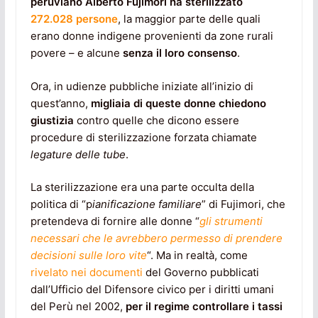
peruviano Alberto Fujimori ha sterilizzato
272.028 persone
, la maggior parte delle quali
erano donne indigene provenienti da zone rurali
povere – e alcune
senza il loro consenso
.
Ora, in udienze pubbliche iniziate all’inizio di
quest’anno,
migliaia di queste donne chiedono
giustizia
contro quelle che dicono essere
procedure di sterilizzazione forzata chiamate
legature delle tube
.
La sterilizzazione era una parte occulta della
politica di “p
ianificazione familiare
” di Fujimori, che
pretendeva di fornire alle donne “
gli strumenti
necessari che le avrebbero permesso di prendere
decisioni sulle loro vite
“. Ma in realtà, come
rivelato nei documenti
del Governo pubblicati
dall’Ufficio del Difensore civico per i diritti umani
del Perù nel 2002,
per il regime
controllare i tassi