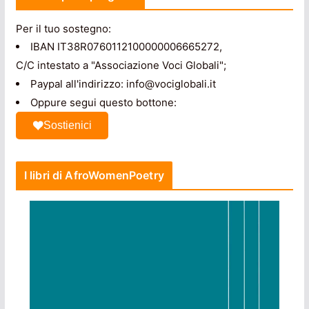
Per il tuo sostegno:
IBAN IT38R0760112100000006665272,
C/C intestato a "Associazione Voci Globali";
Paypal all'indirizzo: info@vociglobali.it
Oppure segui questo bottone:
Sostienici
I libri di AfroWomenPoetry