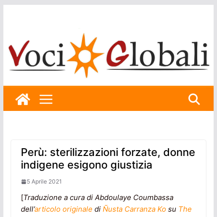
Skip
to
content
Perù: sterilizzazioni forzate, donne
indigene esigono giustizia
5 Aprile 2021
[
Traduzione a cura di Abdoulaye Coumbassa
dell’
articolo originale
di
Ñusta Carranza Ko
su
The