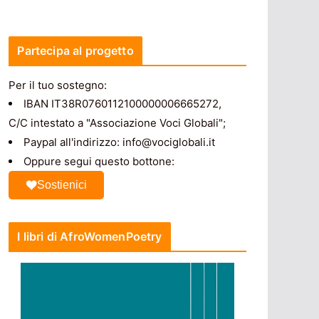
Partecipa al progetto
Per il tuo sostegno:
IBAN IT38R0760112100000006665272,
C/C intestato a "Associazione Voci Globali";
Paypal all'indirizzo: info@vociglobali.it
Oppure segui questo bottone:
Sostienici
I libri di AfroWomenPoetry