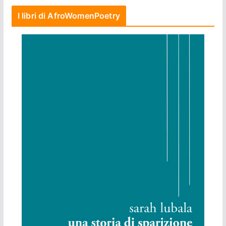
I libri di AfroWomenPoetry