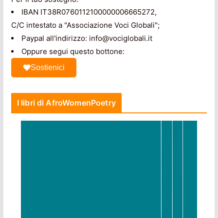
IBAN IT38R0760112100000006665272,
C/C intestato a "Associazione Voci Globali";
Paypal all'indirizzo: info@vociglobali.it
Oppure segui questo bottone:
Sostienici
I libri di AfroWomenPoetry