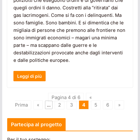
poliziotti che eseguono ordini e di governanti che
quegli ordini li danno. Costretti alla “ritirata” dai
gas lacrimogeni. Come si fa con i delinquenti. Ma
sono famiglie. Sono bambini. E si dimentica che le
migliaia di persone che premono alle frontiere non
sono immigrati economici – magari una minima
parte – ma scappano dalle guerre e le
destabilizzazioni provocate anche dagli interventi
e dalle politiche europee.
Leggi di più
Pagina 4 di 6
«
Prima
«
...
2
3
4
5
6
»
Partecipa al progetto
Per il tuo sostegno: