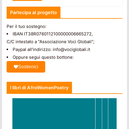
Partecipa al progetto
Per il tuo sostegno:
IBAN IT38R0760112100000006665272,
C/C intestato a "Associazione Voci Globali";
Paypal all'indirizzo: info@vociglobali.it
Oppure segui questo bottone:
Sostienici
I libri di AfroWomenPoetry