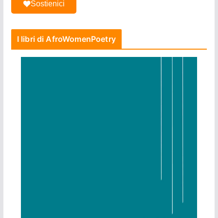
Sostienici
I libri di AfroWomenPoetry