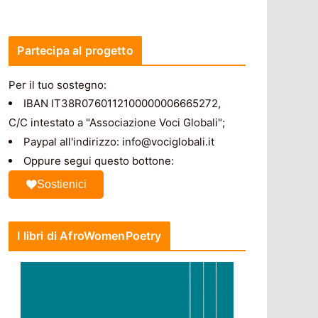
Partecipa al progetto
Per il tuo sostegno:
IBAN IT38R0760112100000006665272,
C/C intestato a "Associazione Voci Globali";
Paypal all'indirizzo: info@vociglobali.it
Oppure segui questo bottone:
Sostienici
I libri di AfroWomenPoetry