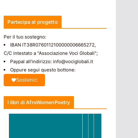
Partecipa al progetto
Per il tuo sostegno:
IBAN IT38R0760112100000006665272,
C/C intestato a "Associazione Voci Globali";
Paypal all'indirizzo: info@vociglobali.it
Oppure segui questo bottone:
Sostienici
I libri di AfroWomenPoetry