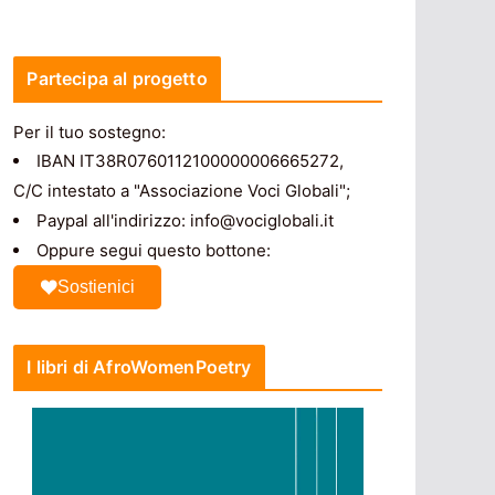
Partecipa al progetto
Per il tuo sostegno:
IBAN IT38R0760112100000006665272,
C/C intestato a "Associazione Voci Globali";
Paypal all'indirizzo: info@vociglobali.it
Oppure segui questo bottone:
Sostienici
I libri di AfroWomenPoetry