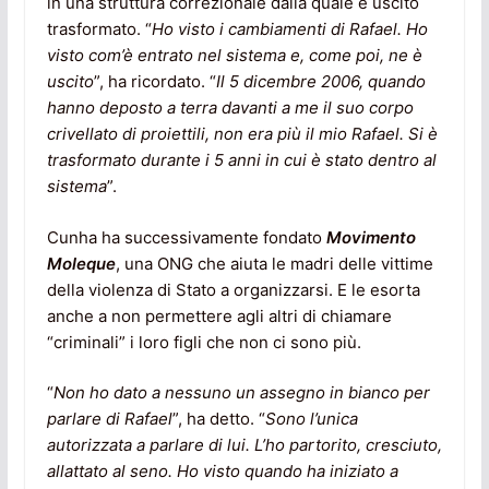
in una struttura correzionale dalla quale è uscito
trasformato. “
Ho visto i cambiamenti di Rafael. Ho
visto com’è entrato nel sistema e, come poi, ne è
uscito
”, ha ricordato. “
Il 5 dicembre 2006, quando
hanno deposto a terra davanti a me il suo corpo
crivellato di proiettili, non era più il mio Rafael. Si è
trasformato durante i 5 anni in cui è stato dentro al
sistema
”.
Cunha ha successivamente fondato
Movimento
Moleque
, una ONG che aiuta le madri delle vittime
della violenza di Stato a organizzarsi. E le esorta
anche a non permettere agli altri di chiamare
“criminali” i loro figli che non ci sono più.
“
Non ho dato a nessuno un assegno in bianco per
parlare di Rafael
”, ha detto. “
Sono l’unica
autorizzata a parlare di lui. L’ho partorito, cresciuto,
allattato al seno. Ho visto quando ha iniziato a