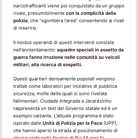
narcotrafficanti viene poi conquistato da un gruppo
rivale, presumibilmente
con la complicità della
polizia
, che “sgombera l’area” consentendo ai rivali
di inserirsi.
Il modus operandi di questi interventi consiste
nell’annientamento:
squadre speciali in assetto da
guerra fanno irruzione nelle comunità su veicoli
militari, alla ricerca di sospetti
.
Questi quartieri densamente popolati vengono
trattati come laboratori per iniziative di pubblica
sicurezza, molte delle quali si sono rivelate
fallimentari.
Ciudade Integrada
a Jacarézinho
rappresenta un test del Governo statale ed è un
esempio calzante. L’attuale programma è stato
ispirato dalle
Unità di Polizia per la Pace
(UPP),
che hanno aperto la strada al posizionamento di
alcune unità nelle favelas di Rio 14 anni fa.