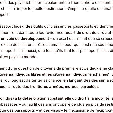
ens des pays riches, principalement de l’hémisphère occidental
choisir n’importe quelle destination. N’importe quelle destinati
eport.
ssport Index, des outils qui classent les passeports et identifie
s, montrent dans toute leur évidence
l’écart du droit de circulat
ts en voie de développement
– un écart qui n’a fait que se creus
l existe des millions d’êtres humains pour qui il est non seulement
seport, mais aussi, une fois qu’ils l’ont leur passeport, il est di
utres pays du monde.
ement d’une question de citoyens de première et de deuxième cl
citoyens/individus libres et les citoyens/individus “enchaînés”
.
er du joug est de tenter sa chance,
en lançant des dés sur la r
née, la route des frontières armées, murées, barbelées
.
-on dire)
à la détérioration substantielle du droit à la mobilité,
bassades – qui au fil des ans ont opéré de plus en plus de restr
tique des passeports – et des visas – le mécanisme de réciprocit