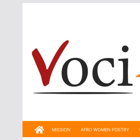
Skip
to
content
MISSION
AFRO WOMEN POETRY