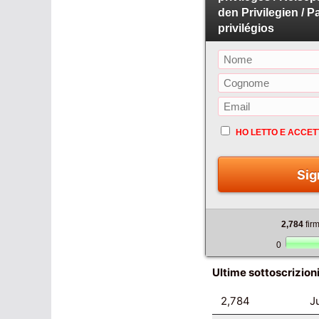
den Privilegien / 
privilégios
HO LETTO E ACCET
Sig
2,784
fir
0
Ultime sottoscrizion
2,784
J