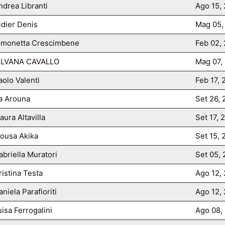
ndrea Libranti
Ago 15,
idier Denis
Mag 05,
imonetta Crescimbene
Feb 02,
ILVANA CAVALLO
Mag 07,
aolo Valenti
Feb 17,
a Arouna
Set 26,
aura Altavilla
Set 17, 
ousa Akika
Set 15,
abriella Muratori
Set 05,
ristina Testa
Ago 12,
aniela Parafioriti
Ago 12,
uisa Ferrogalini
Ago 08,