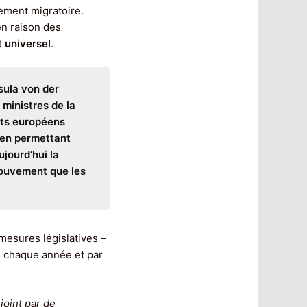
ement migratoire.
 en raison des
t universel
.
sula von der
ministres de la
nts européens
, en permettant
jourd’hui la
mouvement que les
mesures législatives –
es chaque année et par
ejoint par de