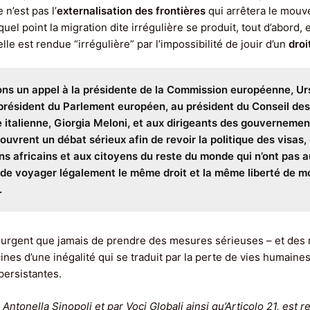
 n’est pas l’
externalisation des frontières
qui arrêtera le mouv
uel point la migration dite irrégulière se produit, tout d’abord,
elle est rendue “irrégulière” par l’impossibilité de jouir d’un
droi
ns un appel à la présidente de la Commission européenne, Ur
président du Parlement européen, au président du Conseil des 
 italienne, Giorgia Meloni, et aux dirigeants des gouverneme
 ouvrent un débat sérieux afin de revoir la politique des visas
ns africains et aux citoyens du reste du monde qui n’ont pas au
é de voyager légalement le même droit et la même liberté de 
.
us urgent que jamais de prendre des mesures sérieuses – et des 
cines d’une inégalité qui se traduit par la perte de vies humain
persistantes.
 Antonella Sinopoli et par Voci Globali ainsi qu’Articolo 21, est r