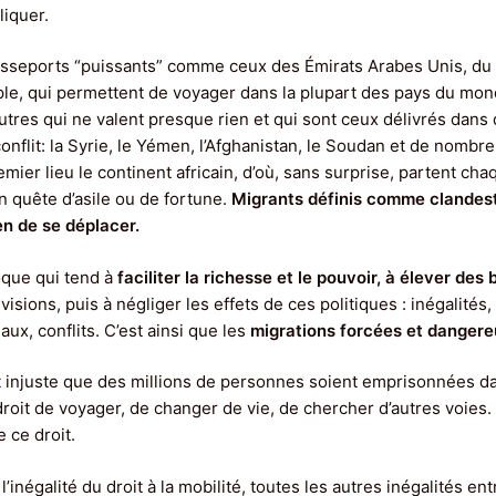
liquer.
 passeports “puissants” comme ceux des Émirats Arabes Unis, du
emple, qui permettent de voyager dans la plupart des pays du mo
’autres qui ne valent presque rien et qui sont ceux délivrés dans
nflit: la Syrie, le Yémen, l’Afghanistan, le Soudan et de nombr
ier lieu le continent africain, d’où, sans surprise, partent ch
 quête d’asile ou de fortune.
Migrants définis comme clandesti
en de se déplacer.
que qui tend à
faciliter la richesse et le pouvoir, à élever des
ivisions, puis à négliger les effets de ces politiques : inégalités
ux, conflits. C’est ainsi que les
migrations forcées et danger
t injuste que des millions de personnes soient emprisonnées da
e droit de voyager, de changer de vie, de chercher d’autres voies
 ce droit.
 l’inégalité du droit à la mobilité, toutes les autres inégalités e