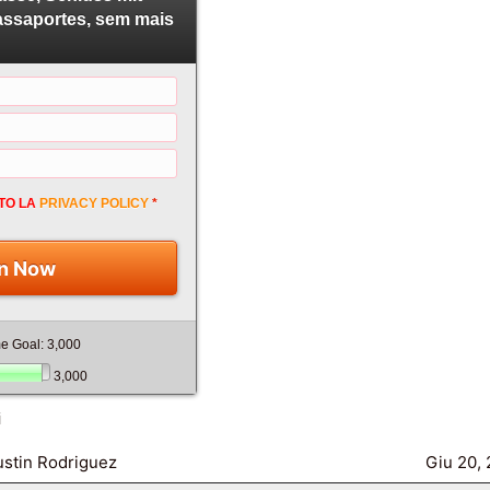
Passaportes, sem mais
TO LA
PRIVACY POLICY
*
n Now
me Goal: 3,000
3,000
i
ustin Rodriguez
Giu 20,