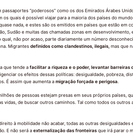
m passaportes “poderosos” como os dos Emirados Árabes Unido
om os quais é possível viajar para a maioria dos países do mund
quase nada, e estes são os emitidos em países que estão em co
stão, Sudão e muitas das chamadas zonas em desenvolvimento, 
do qual, não por acaso, parte diariamente um número desconhe
tuna. Migrantes
definidos como clandestinos, ilegais,
mas que n
a que tende a
facilitar a riqueza e o poder, levantar barreiras 
igenciar os efeitos dessas políticas: desigualdade, pobreza, dis
itos. É assim que aumenta a
migração forçada e perigosa
.
ilhões de pessoas estejam presas em seus próprios países, qu
uas vidas, de buscar outros caminhos. Tal como todos os outros
ireito à mobilidade não acabar, todas as outras desigualdades 
o. E não será a
externalização das fronteiras
que irá parar o 