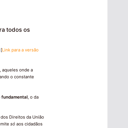
ara todos os
 [
Link para a versão
, aqueles onde a
etando o constante
o fundamental
, o da
 dos Direitos da União
rmite
só
aos cidadãos