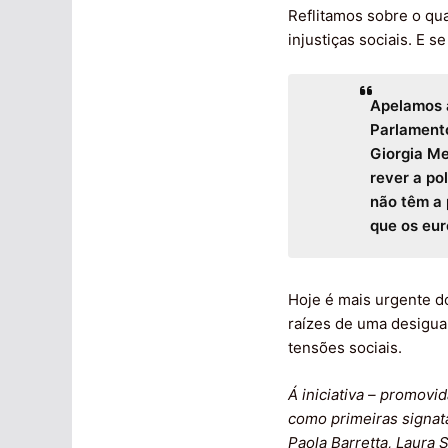
Reflitamos sobre o qu
injustiças sociais. E 
Apelamos à
Parlamento
Giorgia Me
rever a po
não têm a 
que os eur
Hoje é mais urgente do
raízes de uma desigua
tensões sociais.
Á iniciativa – promovi
como primeiras signatá
Paola Barretta, Laura S