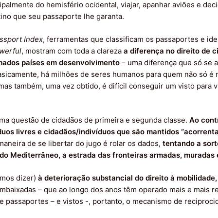
cipalmente do hemisfério ocidental, viajar, apanhar aviões e dec
tino que seu passaporte lhe garanta.
ssport Index
, ferramentas que classificam os passaportes e id
owerful
, mostram com toda a clareza
a diferença no direito de c
amados países em desenvolvimento
– uma diferença que só se a
sicamente, há milhões de seres humanos para quem não só é mui
as também, uma vez obtido, é difícil conseguir um visto para vi
ma questão de cidadãos de primeira e segunda classe.
Ao contr
duos livres e cidadãos/indivíduos que são mantidos “acorrent
maneira de se libertar do jugo é rolar os dados,
tentando a sort
 do Mediterrâneo, a estrada das fronteiras armadas, muradas 
amos dizer)
à deterioração substancial do direito à mobilidade
mbaixadas – que ao longo dos anos têm operado mais e mais r
 de passaportes – e vistos -, portanto, o mecanismo de reciproc