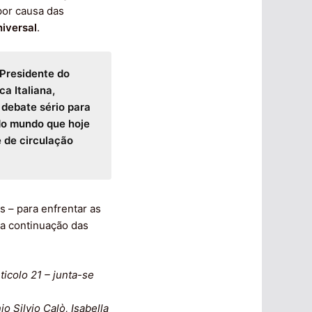
por causa das
niversal
.
 Presidente do
a Italiana,
 debate sério para
 do mundo que hoje
e de circulação
s – para enfrentar as
na continuação das
ticolo 21 – junta-se
o Silvio Calò, Isabella