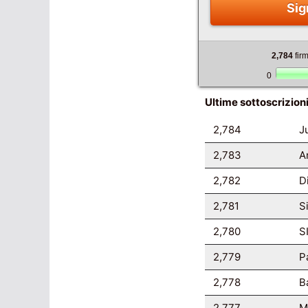
Sig
2,784
fir
0
Ultime sottoscrizion
2,784
J
2,783
A
2,782
D
2,781
S
2,780
S
2,779
P
2,778
B
2,777
M