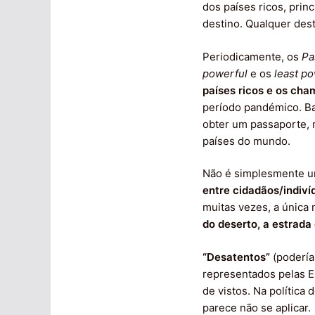
dos países ricos, prin
destino. Qualquer des
Periodicamente, os
Pa
powerful
e os
least p
países ricos e os ch
período pandémico. Ba
obter um passaporte, m
países do mundo.
Não é simplesmente u
entre cidadãos/indiví
muitas vezes, a única 
do deserto, a estrada
“Desatentos”
(poderí
representados pelas E
de vistos. Na política
parece não se aplicar.