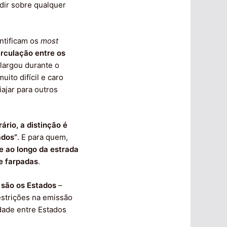
idir sobre qualquer
entificam os
most
irculação entre os
largou durante o
to difícil e caro
ajar para outros
ário, a distinção é
ados”
. E para quem,
e ao longo da estrada
e farpadas
.
, são os Estados
–
estrições na emissão
idade entre Estados