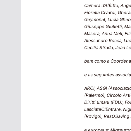
Camera d’Afflitto, Ange
Fiorella Civardi, Gher
Geymonat, Lucia Ghebr
Giuseppe Giulietti, Ma
Masera, Anna Meli, Fili
Alessandro Rocca, Luci
Cecilia Strada, Jean L
bem como a Coordenaç
e as seguintes associaç
ARCI, ASGI (Associazio
(Palermo), Circolo Art
Diritti umani (FDU), F
LasciateCIEntrare, Nig
(Rovigo), ResQSaving P
e europeus:
Migreurop