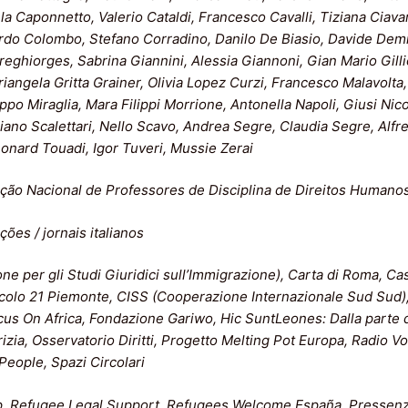
la Caponnetto, Valerio Cataldi, Francesco Cavalli, Tiziana Ciavar
ardo Colombo, Stefano Corradino, Danilo De Biasio, Davide Demi
eghiorges, Sabrina Giannini, Alessia Giannoni, Gian Mario Gill
riangela Gritta Grainer, Olivia Lopez Curzi, Francesco Malavolta,
ppo Miraglia, Mara Filippi Morrione, Antonella Napoli, Giusi Nico
ano Scalettari, Nello Scavo, Andrea Segre, Claudia Segre, Alf
eonard Touadi, Igor Tuveri, Mussie Zerai
ão Nacional de Professores de Disciplina de Direitos Humano
ões / jornais italianos
ne per gli Studi Giuridici sull’Immigrazione), Carta di Roma, C
icolo 21 Piemonte, CISS (Cooperazione Internazionale Sud Sud)
ocus On Africa, Fondazione Gariwo, Hic SuntLeones: Dalla parte d
rizia, Osservatorio Diritti, Progetto Melting Pot Europa, Radio 
eople, Spazi Circolari
, Refugee Legal Support, Refugees Welcome España, Pressenza