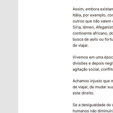
Assim, embora exista
Itália, por exemplo, c
outros que não valem 
Síria, Iémen, Afegani
continente africano, 
busca de asilo ou for
de viajar.
Vivemos em uma époc
divisões e depois negl
agitação social, confl
Achamos injusto que m
de viajar, de mudar s
este direito.
Se a desigualdade do d
humanos não diminuirã