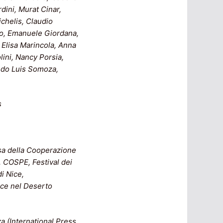
dini, Murat Cinar,
chelis, Claudio
io, Emanuele Giordana,
 Elisa Marincola, Anna
lini, Nancy Porsia,
redo Luis Somoza,
s
asa della Cooperazione
, COSPE, Festival dei
i Nice,
Voce nel Deserto
 (International Press