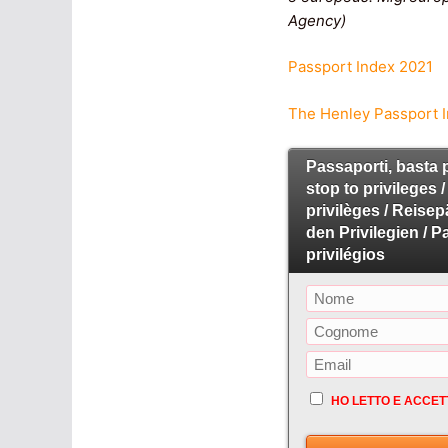
Agency)
Passport Index 2021
The Henley Passport 
Passaporti, basta p
stop to privileges 
privilèges / Reise
den Privilegien / 
privilégios
HO LETTO E ACCET