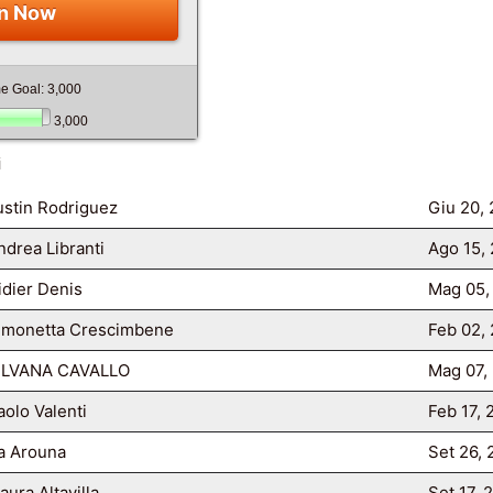
n Now
me Goal: 3,000
3,000
i
ustin Rodriguez
Giu 20,
ndrea Libranti
Ago 15,
idier Denis
Mag 05,
imonetta Crescimbene
Feb 02,
ILVANA CAVALLO
Mag 07,
aolo Valenti
Feb 17,
a Arouna
Set 26,
aura Altavilla
Set 17, 