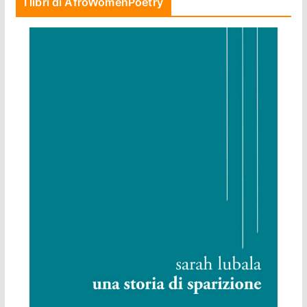
I libri di AfroWomenPoetry