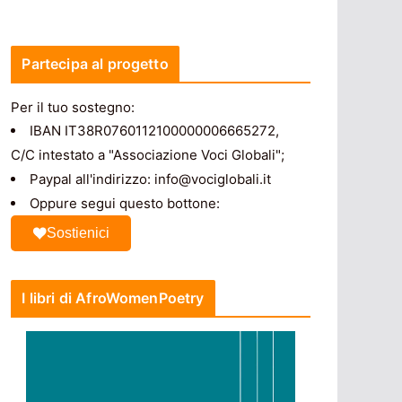
Partecipa al progetto
Per il tuo sostegno:
IBAN IT38R0760112100000006665272,
C/C intestato a "Associazione Voci Globali";
Paypal all'indirizzo: info@vociglobali.it
Oppure segui questo bottone:
Sostienici
I libri di AfroWomenPoetry