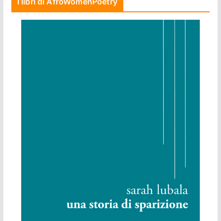
I libri di AfroWomenPoetry