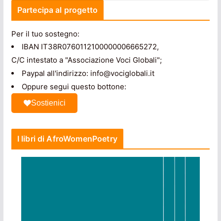
Partecipa al progetto
Per il tuo sostegno:
IBAN IT38R0760112100000006665272,
C/C intestato a "Associazione Voci Globali";
Paypal all'indirizzo: info@vociglobali.it
Oppure segui questo bottone:
Sostienici
I libri di AfroWomenPoetry