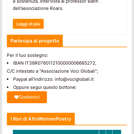
e sostenuta. Intervista al professor Banfi
dell’associazione Roars.
Leggi di più
Partecipa al progetto
Per il tuo sostegno:
IBAN IT38R0760112100000006665272,
C/C intestato a "Associazione Voci Globali";
Paypal all'indirizzo: info@vociglobali.it
Oppure segui questo bottone:
Sostienici
I libri di AfroWomenPoetry