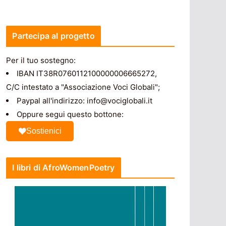
Partecipa al progetto
Per il tuo sostegno:
IBAN IT38R0760112100000006665272,
C/C intestato a "Associazione Voci Globali";
Paypal all'indirizzo: info@vociglobali.it
Oppure segui questo bottone:
Sostienici
I libri di AfroWomenPoetry