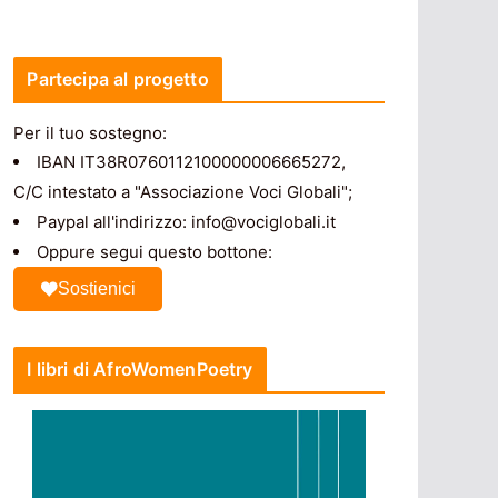
Partecipa al progetto
Per il tuo sostegno:
IBAN IT38R0760112100000006665272,
C/C intestato a "Associazione Voci Globali";
Paypal all'indirizzo: info@vociglobali.it
Oppure segui questo bottone:
Sostienici
I libri di AfroWomenPoetry