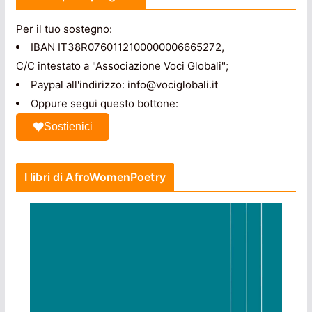
Per il tuo sostegno:
IBAN IT38R0760112100000006665272,
C/C intestato a "Associazione Voci Globali";
Paypal all'indirizzo: info@vociglobali.it
Oppure segui questo bottone:
Sostienici
I libri di AfroWomenPoetry