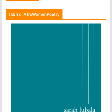
I libri di AfroWomenPoetry