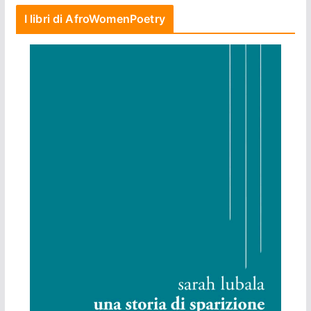
I libri di AfroWomenPoetry