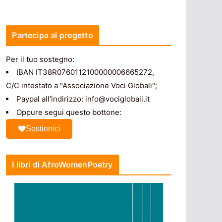
Partecipa al progetto
Per il tuo sostegno:
IBAN IT38R0760112100000006665272,
C/C intestato a "Associazione Voci Globali";
Paypal all'indirizzo: info@vociglobali.it
Oppure segui questo bottone:
Sostienici
I libri di AfroWomenPoetry