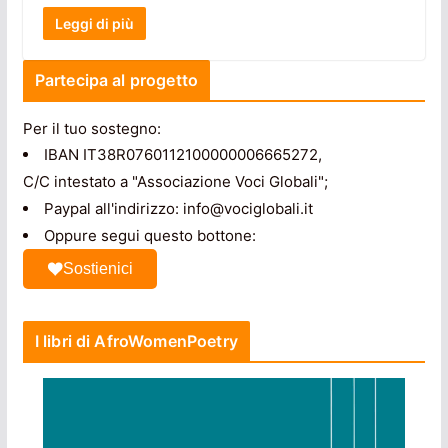
Leggi di più
Partecipa al progetto
Per il tuo sostegno:
IBAN IT38R0760112100000006665272,
C/C intestato a "Associazione Voci Globali";
Paypal all'indirizzo: info@vociglobali.it
Oppure segui questo bottone:
Sostienici
I libri di AfroWomenPoetry