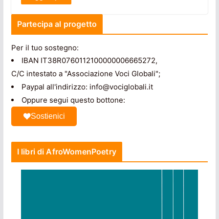
Partecipa al progetto
Per il tuo sostegno:
IBAN IT38R0760112100000006665272,
C/C intestato a "Associazione Voci Globali";
Paypal all'indirizzo: info@vociglobali.it
Oppure segui questo bottone:
Sostienici
I libri di AfroWomenPoetry