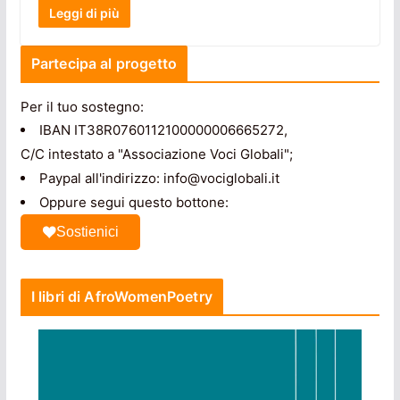
Leggi di più
Partecipa al progetto
Per il tuo sostegno:
IBAN IT38R0760112100000006665272,
C/C intestato a "Associazione Voci Globali";
Paypal all'indirizzo: info@vociglobali.it
Oppure segui questo bottone:
Sostienici
I libri di AfroWomenPoetry