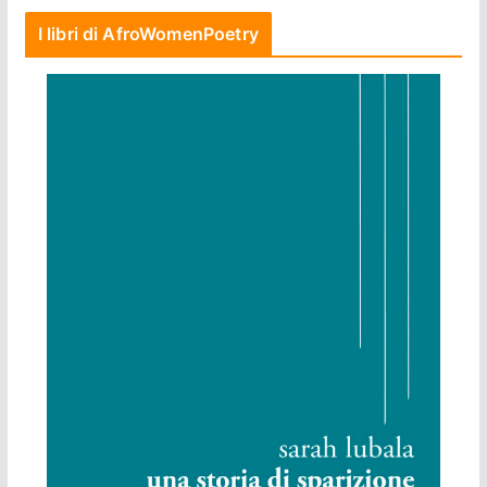
I libri di AfroWomenPoetry