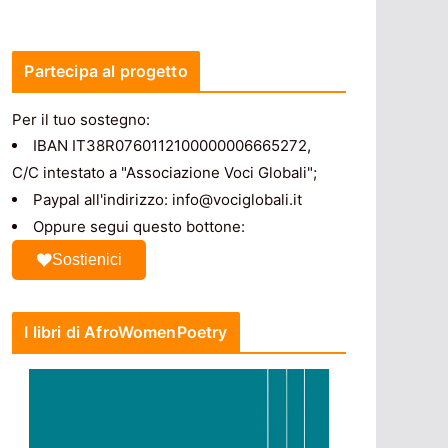
Partecipa al progetto
Per il tuo sostegno:
IBAN IT38R0760112100000006665272,
C/C intestato a "Associazione Voci Globali";
Paypal all'indirizzo: info@vociglobali.it
Oppure segui questo bottone:
Sostienici
I libri di AfroWomenPoetry