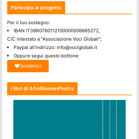
Partecipa al progetto
Per il tuo sostegno:
IBAN IT38R0760112100000006665272,
C/C intestato a "Associazione Voci Globali";
Paypal all'indirizzo: info@vociglobali.it
Oppure segui questo bottone:
Sostienici
I libri di AfroWomenPoetry