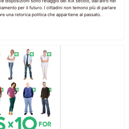
le disposizioni sono retaggio del XIX secolo, dall’altro nel
amento per il futuro. I cittadini non temono più di parlare
re una retorica politica che appartiene al passato.