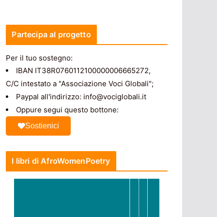
Partecipa al progetto
Per il tuo sostegno:
IBAN IT38R0760112100000006665272,
C/C intestato a "Associazione Voci Globali";
Paypal all'indirizzo: info@vociglobali.it
Oppure segui questo bottone:
Sostienici
I libri di AfroWomenPoetry