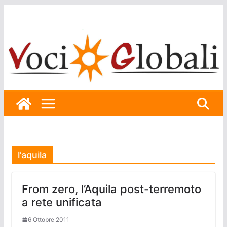
Skip
to
content
l’aquila
From zero, l’Aquila post-terremoto
a rete unificata
6 Ottobre 2011