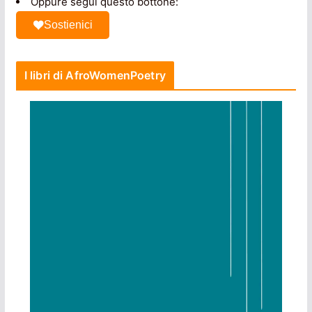
Oppure segui questo bottone:
Sostienici
I libri di AfroWomenPoetry