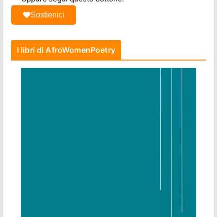
Sostienici
I libri di AfroWomenPoetry