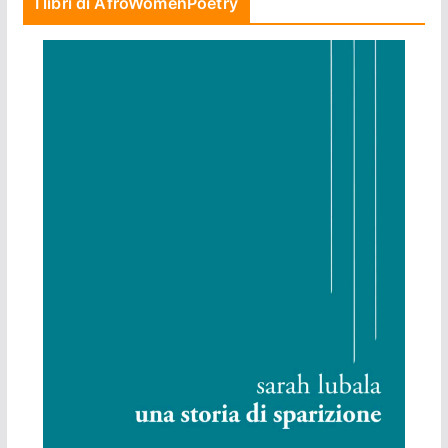
I libri di AfroWomenPoetry