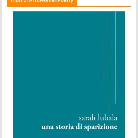
I libri di AfroWomenPoetry