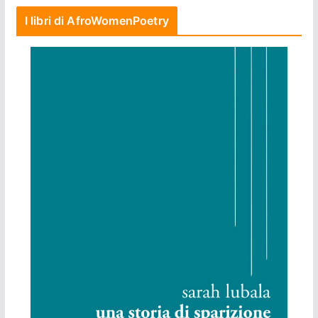
I libri di AfroWomenPoetry