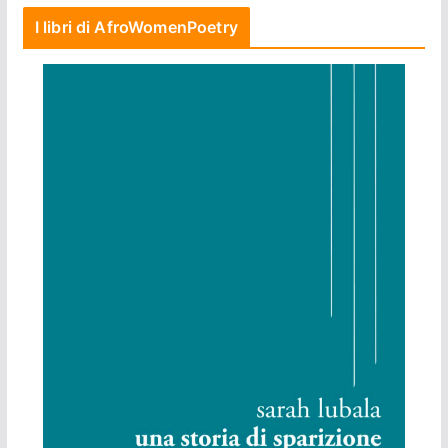
I libri di AfroWomenPoetry