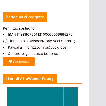
Partecipa al progetto
Per il tuo sostegno:
IBAN IT38R0760112100000006665272,
C/C intestato a "Associazione Voci Globali";
Paypal all'indirizzo: info@vociglobali.it
Oppure segui questo bottone:
Sostienici
I libri di AfroWomenPoetry