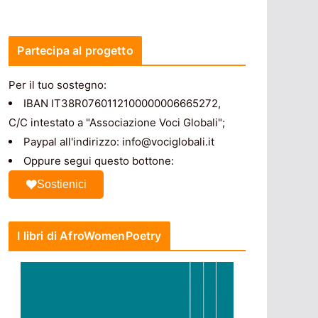
Partecipa al progetto
Per il tuo sostegno:
IBAN IT38R0760112100000006665272,
C/C intestato a "Associazione Voci Globali";
Paypal all'indirizzo: info@vociglobali.it
Oppure segui questo bottone:
Sostienici
I libri di AfroWomenPoetry