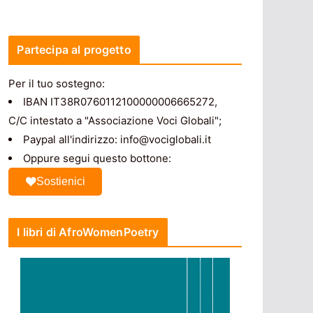
Partecipa al progetto
Per il tuo sostegno:
IBAN IT38R0760112100000006665272,
C/C intestato a "Associazione Voci Globali";
Paypal all'indirizzo: info@vociglobali.it
Oppure segui questo bottone:
Sostienici
I libri di AfroWomenPoetry