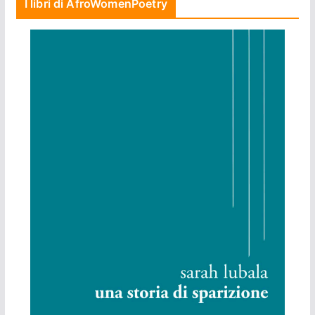
I libri di AfroWomenPoetry