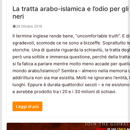
La tratta arabo-islamica e l’odio per gli
neri
28 Ottobre 2016
Il termine inglese rende bene, “uncomfortable truth”. E di
sgradevoli, scomode ce ne sono a bizzeffe. Soprattutto le
storiche. Una di queste riguarda la schiavitù, la tratta degl
però una sottile e immensa questione, perché della tratt
si fa fatica a parlare mentre molto meno accade per quell
mondo arabo/islamico? Sembra – almeno nella memoria di
addirittura non sia mai esistita. Molti ne ignorano l’entità, 
luoghi. Eppure è durata quattordici secoli – e ne esistono 
e avrebbe prodotto tra i 20 e i 30 milioni di schiavi.
Leggi di più