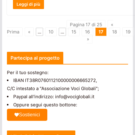
Leggi di più
Pagina 17 di 25
«
Prima
«
...
10
...
15
16
17
18
19
»
Partecipa al progetto
Per il tuo sostegno:
IBAN IT38R0760112100000006665272,
C/C intestato a "Associazione Voci Globali";
Paypal all'indirizzo: info@vociglobali.it
Oppure segui questo bottone:
Sostienici