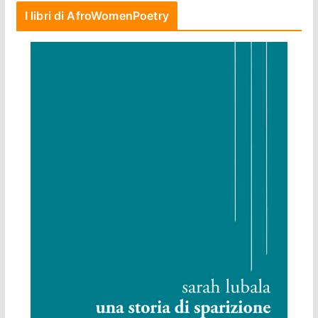
I libri di AfroWomenPoetry