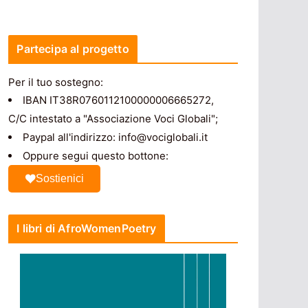
Partecipa al progetto
Per il tuo sostegno:
IBAN IT38R0760112100000006665272,
C/C intestato a "Associazione Voci Globali";
Paypal all'indirizzo: info@vociglobali.it
Oppure segui questo bottone:
Sostienici
I libri di AfroWomenPoetry