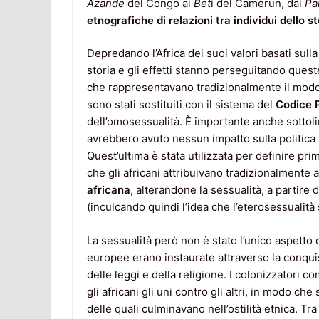
Azande
del Congo ai
Bet
i del Camerun, dai
Pa
etnografiche di relazioni tra individui dello s
Depredando l’Africa dei suoi valori basati sulla 
storia e gli effetti stanno perseguitando queste 
che rappresentavano tradizionalmente il modo e
sono stati sostituiti con il sistema del
Codice 
dell’omosessualità. È importante anche sottol
avrebbero avuto nessun impatto sulla politica s
Quest’ultima è stata utilizzata per definire pri
che gli africani attribuivano tradizionalmente al
africana
, alterandone la sessualità, a partire
(inculcando quindi l’idea che l’eterosessualità
La sessualità però non è stato l’unico aspetto c
europee erano instaurate attraverso la conquist
delle leggi e della religione. I colonizzatori
gli africani gli uni contro gli altri, in modo ch
delle quali culminavano nell’ostilità etnica. Tra