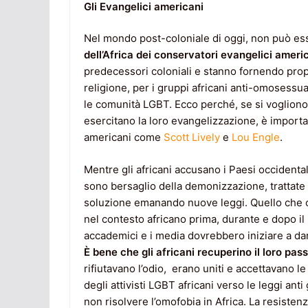
Gli Evangelici americani
Nel mondo post-coloniale di oggi, non può ess
dell’Africa dei conservatori evangelici ameri
predecessori coloniali e stanno fornendo propa
religione, per i gruppi africani anti-omosessua
le comunità LGBT. Ecco perché, se si vogliono
esercitano la loro evangelizzazione, è import
americani come
Scott Lively
e
Lou Engle
.
Mentre gli africani accusano i Paesi occidenta
sono bersaglio della demonizzazione, trattate 
soluzione emanando nuove leggi. Quello che o
nel contesto africano prima, durante e dopo il per
accademici e i media dovrebbero iniziare a da
È bene che gli africani recuperino il loro pas
rifiutavano l’odio, erano uniti e accettavano l
degli attivisti LGBT africani verso le leggi an
non risolvere l’omofobia in Africa. La resisten