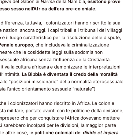
ngwe
del Gabon ai
Narma
della Namibia,
esistono prove
tesso sesso nell’Africa dell’era pre-coloniale
.
differenza, tuttavia, i colonizzatori hanno riscritto la sua
nazioni ancora oggi. I capi tribali e i tribunali dei villaggi
 il luogo caratteristico per la risoluzione delle dispute,
Penale europeo
, che includeva la criminalizzazione
ineare che le cosiddette leggi sulla sodomia non
essuale africana senza l’influenza della Cristianità.
mitiva la cultura africana e demonizzare le interpretazioni
l’intimità.
La Bibbia
è diventata il credo della moralità
 dalle “posizioni missionarie” della normalità eterosessuale
 sia l’unico orientamento sessuale “naturale”).
he i colonizzatori hanno riscritto in Africa. Le colonie
a militare, portate avanti con le politiche della divisione,
 compresero che per conquistare l’Africa dovevano mettere
e si sarebbero incolpati per le divisioni, la maggior parte
 le altre cose,
le politiche coloniali del
divide et impera