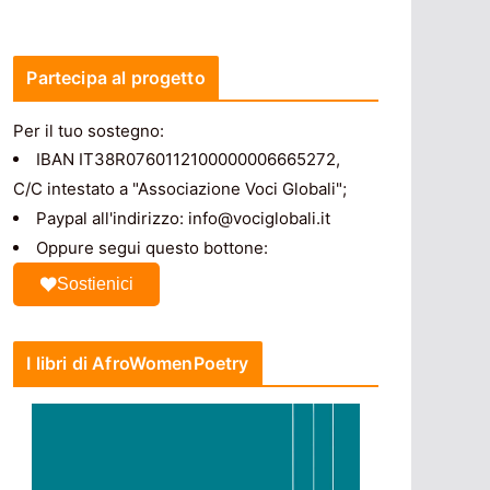
Partecipa al progetto
Per il tuo sostegno:
IBAN IT38R0760112100000006665272,
C/C intestato a "Associazione Voci Globali";
Paypal all'indirizzo: info@vociglobali.it
Oppure segui questo bottone:
Sostienici
I libri di AfroWomenPoetry