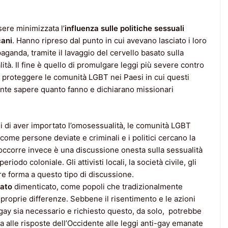
ere minimizzata l’
influenza sulle politiche sessuali
cani
. Hanno ripreso dal punto in cui avevano lasciato i loro
ganda, tramite il lavaggio del cervello basato sulla
lità. Il fine è quello di promulgare leggi più severe contro
 proteggere le comunità LGBT nei Paesi in cui questi
ante sapere quanto fanno e dichiarano missionari
li di aver importato l’omosessualità, le comunità LGBT
come persone deviate e criminali e i politici cercano la
ccorre invece è una discussione onesta sulla sessualità
iodo coloniale. Gli attivisti locali, la società civile, gli
re forma a questo tipo di discussione.
sato
dimenticato, come popoli che tradizionalmente
e proprie differenze. Sebbene il risentimento e le azioni
ti gay sia necessario e richiesto questo, da solo, potrebbe
za alle risposte dell’Occidente alle leggi anti-gay emanate